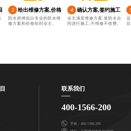
因
3
给出维修方案,价格
4
确认方案,签约施工
水
防水师傅拟出专业的防水维
业主满意维修方案,签防水合
业
修方案和价格给到业主。
同进行施工,不维修不收费。
后
目
联系我们
400-1566-200
手机：400-1566-200